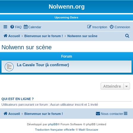
Nolwenn.org
Upcoming Dates
FAQ
Calendar
Inscription
Connexion
R
Accueil
Bienvenue sur le forum !
Nolwenn sur scène
e
Nolwenn sur scène
c
Forum
h
e
La Cavale Tour (à confirmer)
r
c
Atteindre
h
e
QUI EST EN LIGNE ?
r
Utilisateurs parcourant ce forum : Aucun utilisateur inscrit et 1 invité
Accueil
Bienvenue sur le forum !
Nous contacter
Développé par
phpBB
® Forum Software © phpBB Limited
Traduction française officielle
©
Maël Soucaze