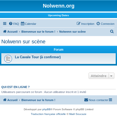
Nolwenn.org
Upcoming Dates
FAQ
Calendar
Inscription
Connexion
R
Accueil
Bienvenue sur le forum !
Nolwenn sur scène
e
Nolwenn sur scène
c
Forum
h
e
La Cavale Tour (à confirmer)
r
c
Atteindre
h
e
QUI EST EN LIGNE ?
r
Utilisateurs parcourant ce forum : Aucun utilisateur inscrit et 1 invité
Accueil
Bienvenue sur le forum !
Nous contacter
Développé par
phpBB
® Forum Software © phpBB Limited
Traduction française officielle
©
Maël Soucaze