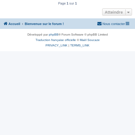
Page
1
sur
1
Atteindre
Accueil
Bienvenue sur le forum !
Nous contacter
Développé par
phpBB
® Forum Software © phpBB Limited
Traduction française officielle
©
Maël Soucaze
PRIVACY_LINK
|
TERMS_LINK