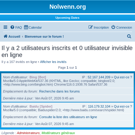
Nolwenn.org
Upcoming Dates
FAQ
Calendar
Inscription
Connexion
R
Accueil
Bienvenue sur le forum !
e
Il y a 2 utilisateurs inscrits et 0 utilisateur invisible
c
en ligne
h
Il y a 167 invités en ligne •
Afficher les invités
e
Page
1
sur
1
r
Nom d’utilisateur
Bing [Bot]
IP :
52.167.144.209
»
Qui est-ce ?
c
Mozilla/5.0 AppleWebKit/537.36 (KHTML, like Gecko; compatible; bingbot/2.0;
+http://www.bing.com/bingbot.htm) Chrome/116.0.1938.76 Safari/537.36
h
Emplacement du forum
Recherche dans les forums
e
Dernière mise à jour
Ven Août 07, 2026 9:45 am
r
Nom d’utilisateur
Baidu [Spider]
IP :
116.179.32.104
»
Qui est-ce ?
Mozilla/5.0 (compatible; Baiduspider/2.0; +http://www.baidu.com/search/spider.html)
Emplacement du forum
Consulte la liste des utilisateurs en ligne
Dernière mise à jour
Ven Août 07, 2026 9:45 am
Légende :
Administrateurs
,
Modérateurs généraux