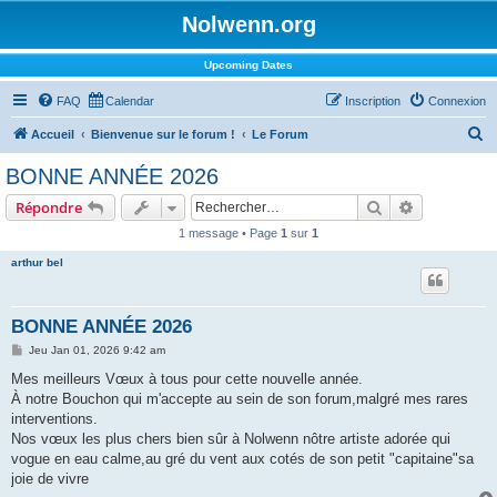
Nolwenn.org
Upcoming Dates
FAQ
Calendar
Inscription
Connexion
R
Accueil
Bienvenue sur le forum !
Le Forum
e
BONNE ANNÉE 2026
c
Rechercher
Recherche 
Répondre
h
1 message • Page
1
sur
1
e
arthur bel
r
c
h
BONNE ANNÉE 2026
e
M
Jeu Jan 01, 2026 9:42 am
e
r
s
Mes meilleurs Vœux à tous pour cette nouvelle année.
s
À notre Bouchon qui m'accepte au sein de son forum,malgré mes rares
a
g
interventions.
e
Nos vœux les plus chers bien sûr à Nolwenn nôtre artiste adorée qui
vogue en eau calme,au gré du vent aux cotés de son petit "capitaine"sa
joie de vivre