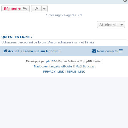
Répondre
1 message • Page
1
sur
1
Atteindre
QUI EST EN LIGNE ?
Utilisateurs parcourant ce forum : Aucun utilisateur inscrit et 1 invité
Accueil
Bienvenue sur le forum !
Nous contacter
Développé par
phpBB
® Forum Software © phpBB Limited
Traduction française officielle
©
Maël Soucaze
PRIVACY_LINK
|
TERMS_LINK