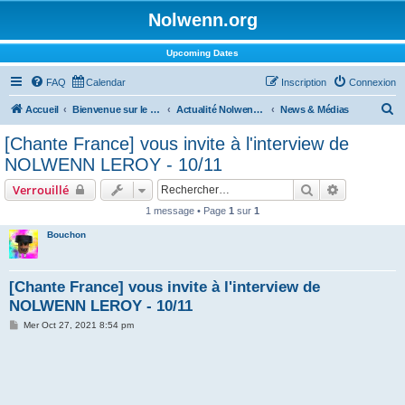
Nolwenn.org
Upcoming Dates
FAQ
Calendar
Inscription
Connexion
R
Accueil
Bienvenue sur le forum !
Actualité Nolwenn Leroy
News & Médias
e
[Chante France] vous invite à l'interview de
c
NOLWENN LEROY - 10/11
h
Rechercher
Recherche 
Verrouillé
e
1 message • Page
1
sur
1
r
Bouchon
c
h
e
[Chante France] vous invite à l'interview de
NOLWENN LEROY - 10/11
r
M
Mer Oct 27, 2021 8:54 pm
e
s
s
a
g
e