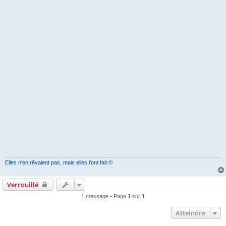
Elles n'en rêvaient pas, mais elles l'ont fait ©
Verrouillé
1 message • Page
1
sur
1
Atteindre