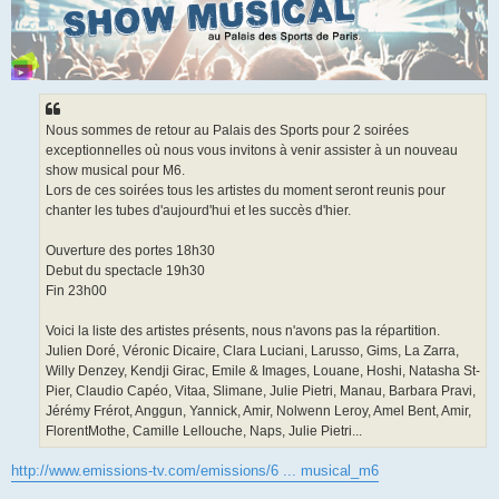
Nous sommes de retour au Palais des Sports pour 2 soirées
exceptionnelles où nous vous invitons à venir assister à un nouveau
show musical pour M6.
Lors de ces soirées tous les artistes du moment seront reunis pour
chanter les tubes d'aujourd'hui et les succès d'hier.
Ouverture des portes 18h30
Debut du spectacle 19h30
Fin 23h00
Voici la liste des artistes présents, nous n'avons pas la répartition.
Julien Doré, Véronic Dicaire, Clara Luciani, Larusso, Gims, La Zarra,
Willy Denzey, Kendji Girac, Emile & Images, Louane, Hoshi, Natasha St-
Pier, Claudio Capéo, Vitaa, Slimane, Julie Pietri, Manau, Barbara Pravi,
Jérémy Frérot, Anggun, Yannick, Amir, Nolwenn Leroy, Amel Bent, Amir,
FlorentMothe, Camille Lellouche, Naps, Julie Pietri...
http://www.emissions-tv.com/emissions/6 ... musical_m6