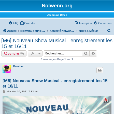
Nolwenn.org
Upcoming Dates
FAQ
Calendar
Inscription
Connexion
R
Accueil
Bienvenue sur le forum !
Actualité Nolwenn Leroy
News & Médias
e
[M6] Nouveau Show Musical - enregistrement les
c
15 et 16/11
h
Rechercher
Recherche 
Répondre
e
1 message • Page
1
sur
1
r
Bouchon
c
h
e
[M6] Nouveau Show Musical - enregistrement les 15
et 16/11
r
M
Mer Nov 10, 2021 7:33 am
e
s
s
a
g
e