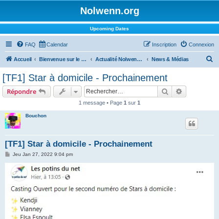
Nolwenn.org
Upcoming Dates
FAQ
Calendar
Inscription
Connexion
R
Accueil
Bienvenue sur le forum !
Actualité Nolwenn Leroy
News & Médias
e
[TF1] Star à domicile - Prochainement
c
Rechercher
Recherche 
Répondre
h
1 message • Page
1
sur
1
e
Bouchon
r
c
h
[TF1] Star à domicile - Prochainement
e
M
Jeu Jan 27, 2022 9:04 pm
e
r
s
s
a
g
e