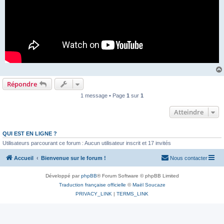
Répondre
1 message • Page
1
sur
1
Atteindre
QUI EST EN LIGNE ?
Utilisateurs parcourant ce forum : Aucun utilisateur inscrit et 17 invités
Accueil
Bienvenue sur le forum !
Nous contacter
Développé par
phpBB
® Forum Software © phpBB Limited
Traduction française officielle
©
Maël Soucaze
PRIVACY_LINK
|
TERMS_LINK