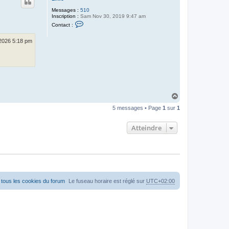
r
t
p
Messages :
510
a
Inscription :
Sam Nov 30, 2019 9:47 am
t
C
Contact :
c
o
h
n
a
t
 2026 5:18 pm
n
a
t
c
t
e
r
L
i
n
H
i
e
a
5 messages • Page
1
sur
1
u
t
Atteindre
tous les cookies du forum
Le fuseau horaire est réglé sur
UTC+02:00