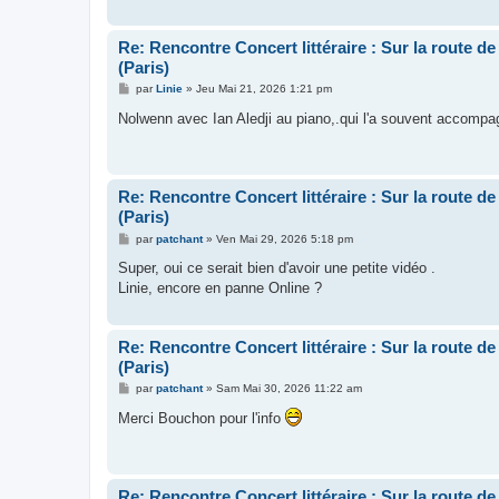
Re: Rencontre Concert littéraire : Sur la route d
(Paris)
M
par
Linie
»
Jeu Mai 21, 2026 1:21 pm
e
s
Nolwenn avec Ian Aledji au piano,.qui l'a souvent accompag
s
a
g
e
Re: Rencontre Concert littéraire : Sur la route d
(Paris)
M
par
patchant
»
Ven Mai 29, 2026 5:18 pm
e
s
Super, oui ce serait bien d'avoir une petite vidéo .
s
Linie, encore en panne Online ?
a
g
e
Re: Rencontre Concert littéraire : Sur la route d
(Paris)
M
par
patchant
»
Sam Mai 30, 2026 11:22 am
e
s
Merci Bouchon pour l'info
s
a
g
e
Re: Rencontre Concert littéraire : Sur la route d