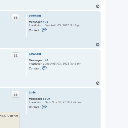
t
a
H
c
a
t
u
e
patchant
r
t
L
Messages :
24
i
Inscription :
Jeu Août 03, 2023 3:42 pm
n
C
Contact :
i
o
e
n
t
a
H
c
a
t
u
e
patchant
r
t
p
Messages :
24
a
Inscription :
Jeu Août 03, 2023 3:42 pm
t
C
Contact :
c
o
h
n
a
t
n
a
H
t
c
a
t
u
e
Linie
r
t
p
Messages :
509
a
Inscription :
Sam Nov 30, 2019 9:47 am
t
C
Contact :
c
o
h
n
a
t
 2026 5:18 pm
n
a
t
c
t