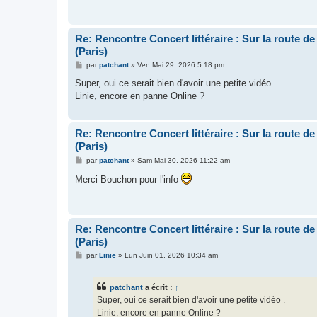
a
g
e
Re: Rencontre Concert littéraire : Sur la route d
(Paris)
M
par
patchant
»
Ven Mai 29, 2026 5:18 pm
e
s
Super, oui ce serait bien d'avoir une petite vidéo .
s
Linie, encore en panne Online ?
a
g
e
Re: Rencontre Concert littéraire : Sur la route d
(Paris)
M
par
patchant
»
Sam Mai 30, 2026 11:22 am
e
s
Merci Bouchon pour l'info
s
a
g
e
Re: Rencontre Concert littéraire : Sur la route d
(Paris)
M
par
Linie
»
Lun Juin 01, 2026 10:34 am
e
s
s
patchant
a écrit :
↑
a
g
Super, oui ce serait bien d'avoir une petite vidéo .
e
Linie, encore en panne Online ?