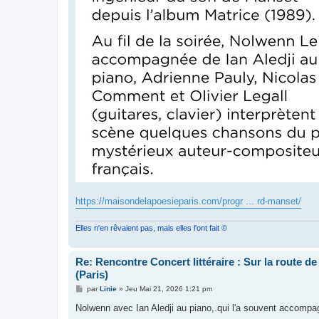
https://maisondelapoesieparis.com/progr ... rd-manset/
Elles n'en rêvaient pas, mais elles l'ont fait ©
Re: Rencontre Concert littéraire : Sur la route d
(Paris)
M
par
Linie
»
Jeu Mai 21, 2026 1:21 pm
e
s
Nolwenn avec Ian Aledji au piano,.qui l'a souvent accompag
s