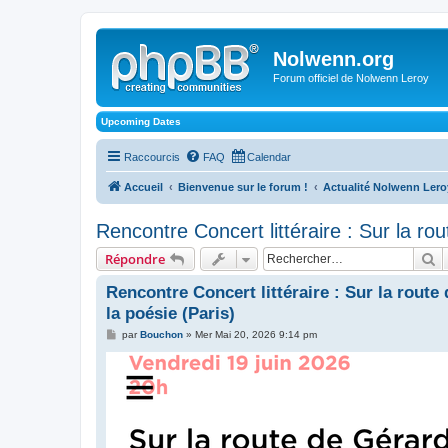
Nolwenn.org
Forum officiel de Nolwenn Leroy
Upcoming Dates
Raccourcis
FAQ
Calendar
Accueil
Bienvenue sur le forum !
Actualité Nolwenn Lero
Rencontre Concert littéraire : Sur la r
R
Répondre
Rencontre Concert littéraire : Sur la route
la poésie (Paris)
M
par
Bouchon
»
Mer Mai 20, 2026 9:14 pm
e
s
s
a
g
e