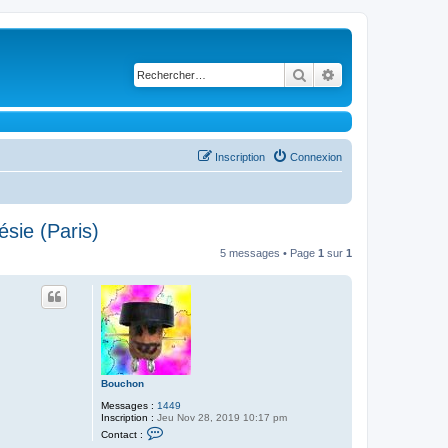
Rechercher
Recherche avancé
Inscription
Connexion
ésie (Paris)
5 messages • Page
1
sur
1
Bouchon
Messages :
1449
Inscription :
Jeu Nov 28, 2019 10:17 pm
C
Contact :
o