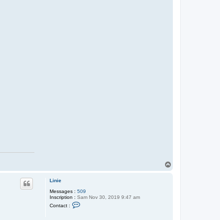
H
a
u
Linie
t
Messages :
509
Inscription :
Sam Nov 30, 2019 9:47 am
C
Contact :
o
n